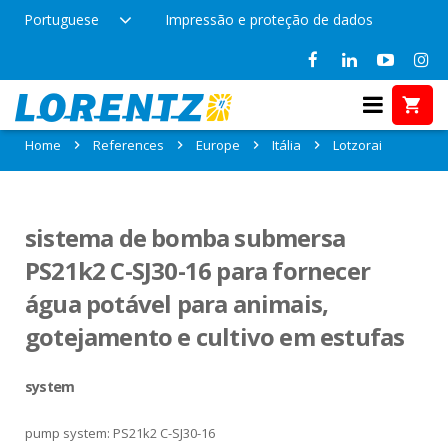
Portuguese
Impressão e proteção de dados
References in Lotzorai, Itália
Home
References
Europe
Itália
Lotzorai
sistema de bomba submersa
PS21k2 C-SJ30-16 para fornecer
água potável para animais,
gotejamento e cultivo em estufas
system
pump system: PS21k2 C-SJ30-16