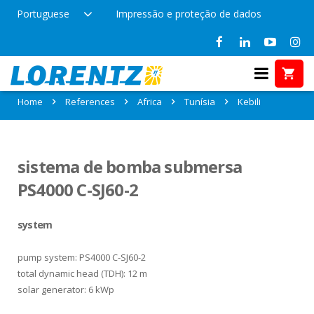
Portuguese
Impressão e proteção de dados
References in Kebili, Tunísia
Home
References
Africa
Tunísia
Kebili
sistema de bomba submersa
PS4000 C-SJ60-2
system
pump system: PS4000 C-SJ60-2
total dynamic head (TDH): 12 m
solar generator: 6 kWp