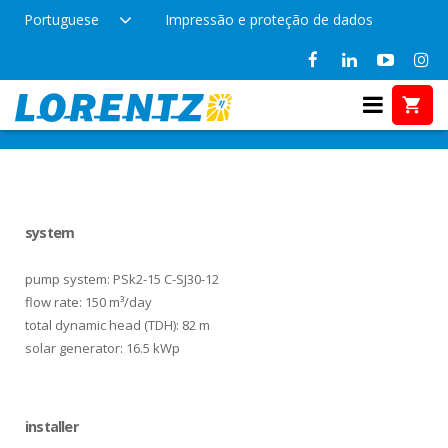
Portuguese
Impressão e proteção de dados
References in
Home
References
Asia
system
pump system: PSk2-15 C-SJ30-12
flow rate: 150 m³/day
total dynamic head (TDH): 82 m
solar generator: 16.5 kWp
installer