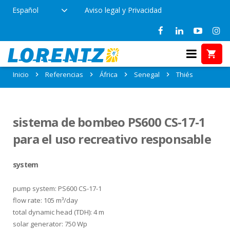
Español
Aviso legal y Privacidad
Referencias en Thiés, Senegal
Inicio
Referencias
África
Senegal
Thiés
sistema de bombeo PS600 CS-17-1
para el uso recreativo responsable
system
pump system: PS600 CS-17-1
flow rate: 105 m³/day
total dynamic head (TDH): 4 m
solar generator: 750 Wp