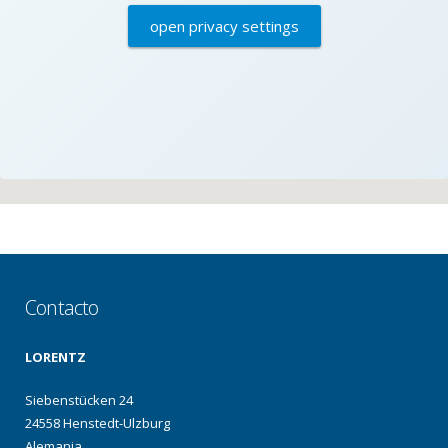
open privacy settings
Contacto
LORENTZ
Siebenstücken 24
24558 Henstedt-Ulzburg
Alemania