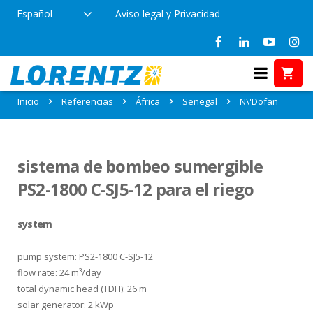
Español
Aviso legal y Privacidad
Referencias en N\'Dofan, Senegal
Inicio
Referencias
África
Senegal
N\'Dofan
sistema de bombeo sumergible
PS2-1800 C-SJ5-12 para el riego
system
pump system: PS2-1800 C-SJ5-12
flow rate: 24 m³/day
total dynamic head (TDH): 26 m
solar generator: 2 kWp