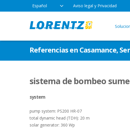
Español
Aviso legal y Privacidad
Solucio
Productos
Empresa
Apli
Referencias en Casamance, Se
Tecnología
Ubicaciones
Agua 
Bomba
Tipos de bombas
Noticias
sistema de bombeo sumer
LOR
Uso r
system
Indus
pump system: PS200 HR-07
total dynamic head (TDH): 20 m
solar generator: 360 Wp