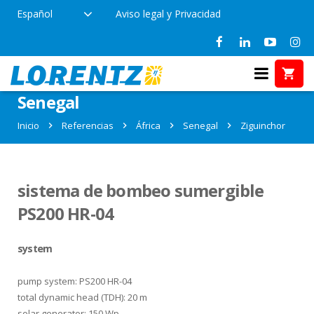
Español
Aviso legal y Privacidad
Referencias en Ziguinchor,
Senegal
Inicio
Referencias
África
Senegal
Ziguinchor
sistema de bombeo sumergible
PS200 HR-04
system
pump system: PS200 HR-04
total dynamic head (TDH): 20 m
solar generator: 150 Wp