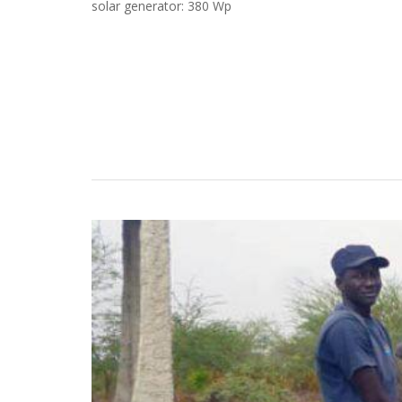
solar generator: 380 Wp
Casos Prácticos
Búsqueda
Convertirse en un Partnerde LOREN
Descargas