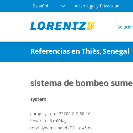
Español
Aviso legal y Privacidad
Solucio
Productos
Empresa
Apli
Referencias en Thiès, Senegal
Tecnología
Ubicaciones
Agua 
Bomba
Tipos de bombas
Noticias
sistema de bombeo sumer
LOR
Uso r
system
Indus
pump system: PS200 C-SJ30-16
flow rate: 6 m³/day
total dynamic head (TDH): 45 m