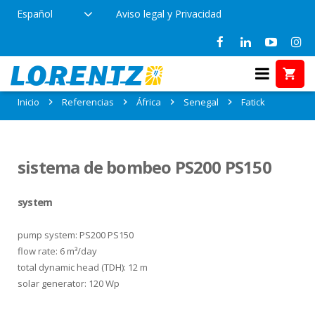
Español
Aviso legal y Privacidad
Referencias en Fatick, Senegal
Inicio
Referencias
África
Senegal
Fatick
sistema de bombeo PS200 PS150
system
pump system: PS200 PS150
flow rate: 6 m³/day
total dynamic head (TDH): 12 m
solar generator: 120 Wp