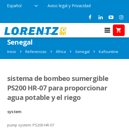
Español
Aviso legal y Privacidad
Referencias en Kafountine,
Senegal
Inicio
Referencias
África
Senegal
Kafountine
sistema de bombeo sumergible
PS200 HR-07 para proporcionar
agua potable y el riego
system
pump system: PS200 HR-07