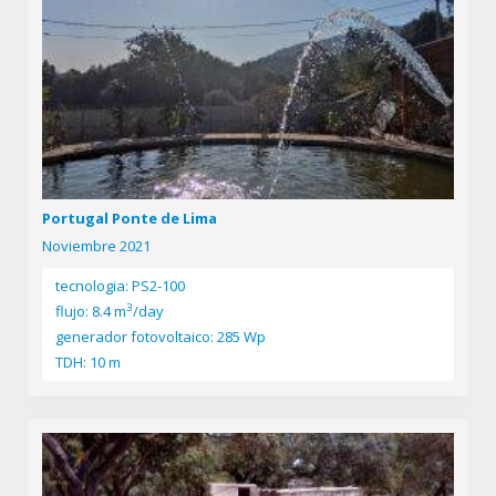
Portugal Ponte de Lima
Noviembre 2021
tecnologia: PS2-100
3
flujo: 8.4 m
/day
generador fotovoltaico: 285 Wp
TDH: 10 m