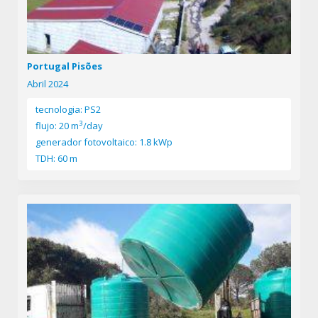
Portugal Pisões
Abril 2024
tecnologia: PS2
3
flujo: 20 m
/day
generador fotovoltaico: 1.8 kWp
TDH: 60 m