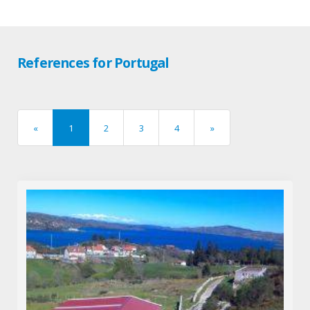
References for Portugal
«
1
2
3
4
»
previous
next