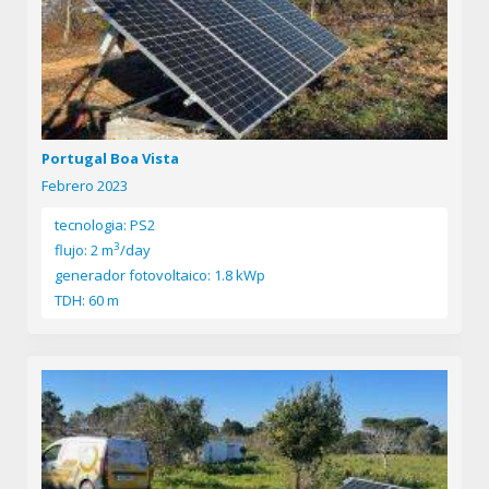
Portugal Boa Vista
Febrero 2023
tecnologia: PS2
3
flujo: 2 m
/day
generador fotovoltaico: 1.8 kWp
TDH: 60 m