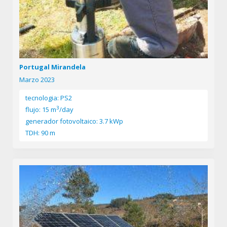
Portugal Mirandela
Marzo 2023
tecnologia: PS2
3
flujo: 15 m
/day
generador fotovoltaico: 3.7 kWp
TDH: 90 m