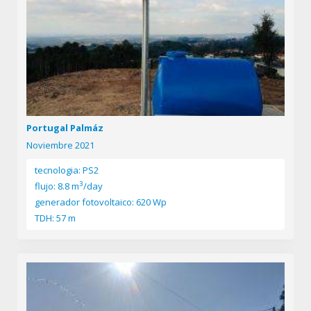
Portugal Palmáz
Noviembre 2021
tecnologia: PS2
3
flujo: 8.8 m
/day
generador fotovoltaico: 620 Wp
TDH: 57 m