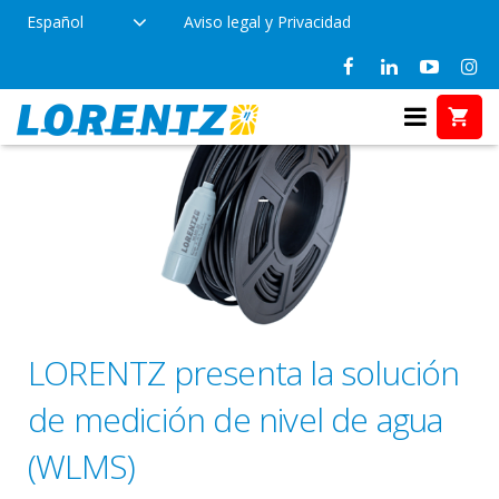
Español
Aviso legal y Privacidad
LORENTZ presenta la solución
de medición de nivel de agua
(WLMS)