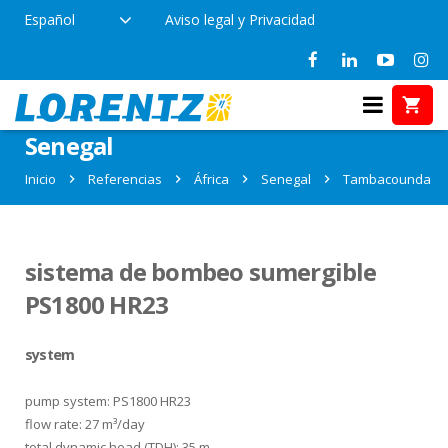
Español
Aviso legal y Privacidad
Referencias en Tambacounda,
Senegal
Inicio
Referencias
África
Senegal
Tambacounda
sistema de bombeo sumergible
PS1800 HR23
system
pump system: PS1800 HR23
flow rate: 27 m³/day
total dynamic head (TDH): 35 m