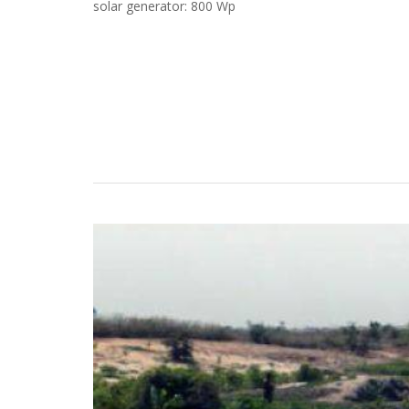
solar generator: 800 Wp
Casos Prácticos
Búsqueda
Convertirse en un Partnerde LOREN
Descargas