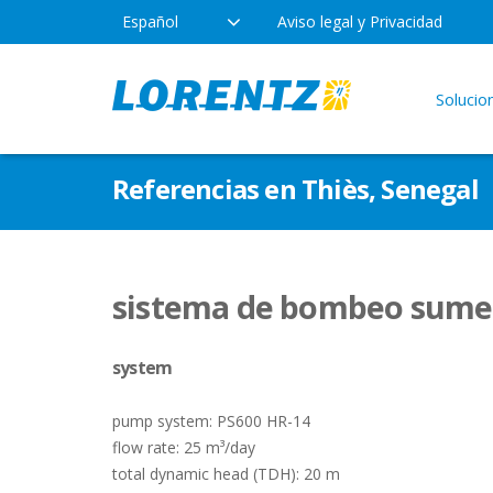
Español
Aviso legal y Privacidad
Solucio
Productos
Empresa
Apli
Referencias en Thiès, Senegal
Tecnología
Ubicaciones
Agua 
Bomba
Tipos de bombas
Noticias
sistema de bombeo sumer
LOR
Uso r
system
Indus
pump system: PS600 HR-14
flow rate: 25 m³/day
total dynamic head (TDH): 20 m