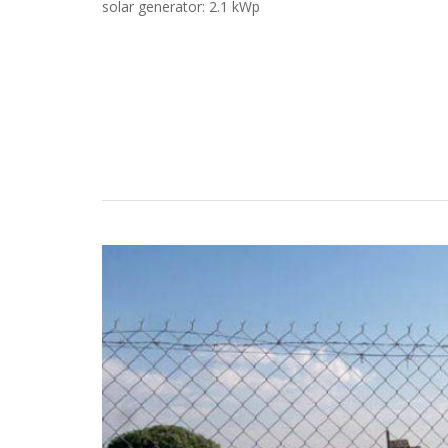
solar generator: 2.1 kWp
Études de cas
Recherche
Devenir partenairede LORENTZ
Téléchargements