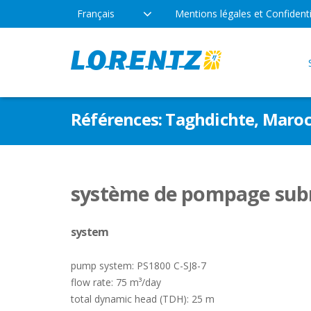
Français
Mentions légales et Confidenti
Produits
Société
Appl
Références: Taghdichte, Maro
Technologie
Emplacements
Eau P
Pompe
Types de pompes
Actualités
système de pompage subm
LOR
Loisi
system
Indus
pump system: PS1800 C-SJ8-7
flow rate: 75 m³/day
total dynamic head (TDH): 25 m