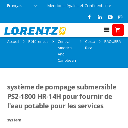
Français
Mentions légales et Confidentialité
Références: PAQUERA, Costa Rica
Accueil
Références
Central
Costa
PAQUERA
America
Rica
And
Caribbean
système de pompage submersible
PS2-1800 HR-14H pour fournir de
l'eau potable pour les services
system