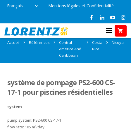
Français
Mentions légales et Confidentialité
Références: Nicoya, Costa Rica
Accueil
Références
Central
Costa
Nicoya
America And
Rica
Caribbean
système de pompage PS2-600 CS-
17-1 pour piscines résidentielles
system
pump system: PS2-600 CS-17-1
flow rate: 105 m³/day