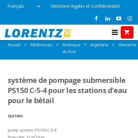
Français
Mentions légales et Confidentialité
Références: Olavarría, Argentine
Accueil
Références
Amérique
Argentine
Olavarría
du Sud
système de pompage submersible
PS150 C-5-4 pour les stations d'eau
pour le bétail
system
pump system: PS150 C-5-4
flow rate: 32 m³/day