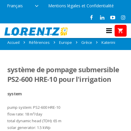
Français
Mentions légales et Confidentialité
Références: Katerini, Grèce
Accueil
Références
Europe
Grèce
Katerini
système de pompage submersible
PS2-600 HRE-10 pour l'irrigation
system
pump system: PS2-600 HRE-10
flow rate: 18 m³/day
total dynamic head (TDH): 65 m
solar generator: 1.5 kWp