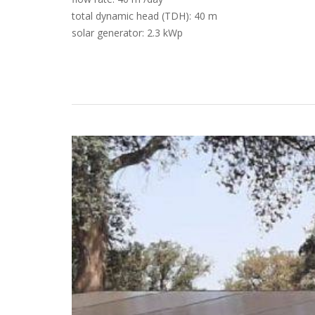
total dynamic head (TDH): 40 m
solar generator: 2.3 kWp
Études de cas
Recherche
Devenir partenairede LORENTZ
Téléchargements