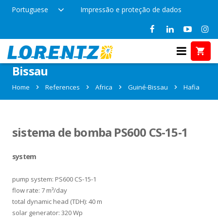
Portuguese
Impressão e proteção de dados
References in Hafia, Guiné-
Bissau
Home
References
Africa
Guiné-Bissau
Hafia
sistema de bomba PS600 CS-15-1
system
pump system: PS600 CS-15-1
flow rate: 7 m³/day
total dynamic head (TDH): 40 m
solar generator: 320 Wp