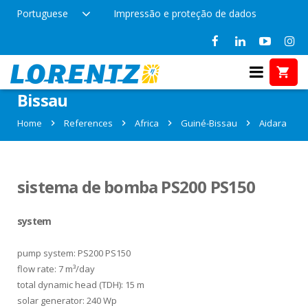
Portuguese
Impressão e proteção de dados
References in Aidara, Guiné-
Bissau
Home
References
Africa
Guiné-Bissau
Aidara
sistema de bomba PS200 PS150
system
pump system: PS200 PS150
flow rate: 7 m³/day
total dynamic head (TDH): 15 m
solar generator: 240 Wp