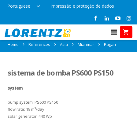
Portuguese
Impressão e proteção de dados
References in Pagan, Mianmar
Home
References
Asia
Mianmar
Pagan
sistema de bomba PS600 PS150
system
pump system: PS600 PS150
flow rate: 19 m³/day
solar generator: 440 Wp