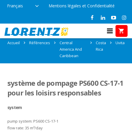
Français
Mentions légales et Confidentialité
Références: Uvita, Costa Rica
Accueil
Références
Central
Costa
Uvita
America And
Rica
Caribbean
système de pompage PS600 CS-17-1
pour les loisirs responsables
system
pump system: PS600 CS-17-1
flow rate: 35 m³/day