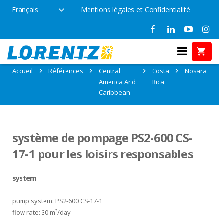
Français
Mentions légales et Confidentialité
Références: Nosara, Costa Rica
Accueil
Références
Central
Costa
Nosara
America And
Rica
Caribbean
système de pompage PS2-600 CS-
17-1 pour les loisirs responsables
system
pump system: PS2-600 CS-17-1
flow rate: 30 m³/day