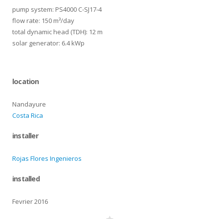
pump system: PS4000 C-SJ17-4
flow rate: 150 m³/day
total dynamic head (TDH): 12 m
solar generator: 6.4 kWp
location
Nandayure
Costa Rica
installer
Rojas Flores Ingenieros
installed
Fevrier 2016